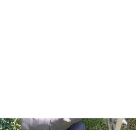
超音波レベル計点検･工事 中水･排水施設維持管理業務 各地発
電所の点検業務 脱水機点検･修繕 ボイラー設備点検･修繕 各
種プラント施設の試運転業務 各種設備の点検工事助勢 その他
工事等