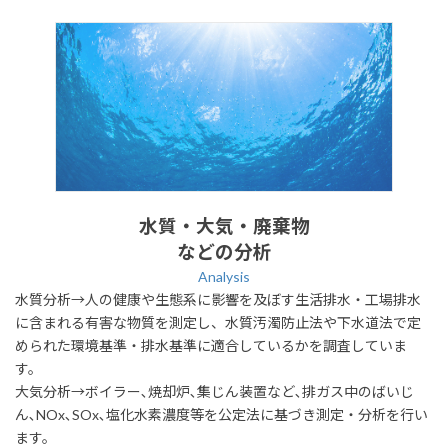
水質・大気・廃棄物
などの分析
Analysis
水質分析→人の健康や生態系に影響を及ぼす生活排水・工場排水
に含まれる有害な物質を測定し、水質汚濁防止法や下水道法で定
められた環境基準・排水基準に適合しているかを調査していま
す。
大気分析→ボイラー､焼却炉､集じん装置など､排ガス中のばいじ
ん､NOx､SOx､塩化水素濃度等を公定法に基づき測定・分析を行い
ます。